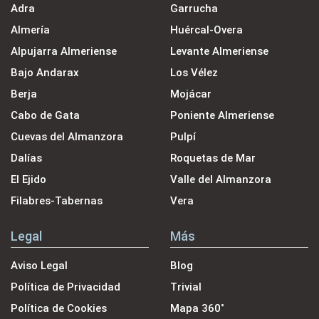
Adra
Garrucha
Almería
Huércal-Overa
Alpujarra Almeriense
Levante Almeriense
Bajo Andarax
Los Vélez
Berja
Mojácar
Cabo de Gata
Poniente Almeriense
Cuevas del Almanzora
Pulpí
Dalías
Roquetas de Mar
El Ejido
Valle del Almanzora
Filabres-Tabernas
Vera
Legal
Más
Aviso Legal
Blog
Política de Privacidad
Trivial
Política de Cookies
Mapa 360˚