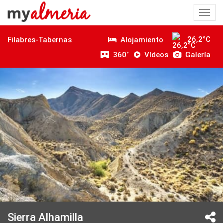
Togg
navi
26,2°C
Alojamiento
Filabres-Tabernas
360˚
Vídeos
Galería
Sierra Alhamilla