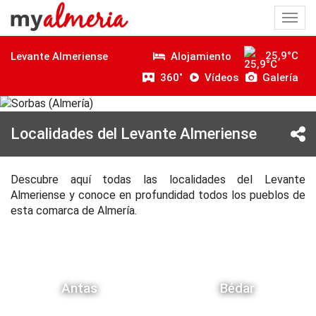
Togg
navi
25,9°C
Alojamiento
Levante Almeriense
360˚
Vídeos
Galería
Localidades del Levante Almeriense
Descubre aquí todas las localidades del Levante
Almeriense y conoce en profundidad todos los pueblos de
esta comarca de Almería.
Antas
Bédar