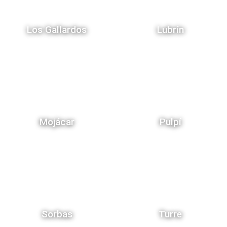
Los Gallardos
Lubrín
Mojácar
Pulpí
Sorbas
Turre