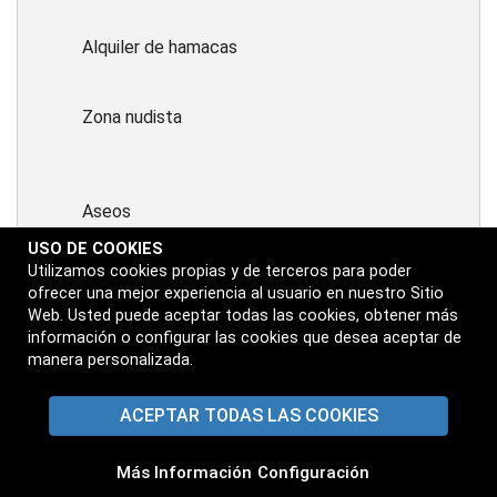
Alquiler de hamacas
Zona nudista
Aseos
USO DE COOKIES
Utilizamos cookies propias y de terceros para poder
Zonas infantiles
ofrecer una mejor experiencia al usuario en nuestro Sitio
Web. Usted puede aceptar todas las cookies, obtener más
información o configurar las cookies que desea aceptar de
Zonas de restauración
manera personalizada.
ACEPTAR TODAS LAS COOKIES
Zona protegida
⋅
Más Información
Configuración