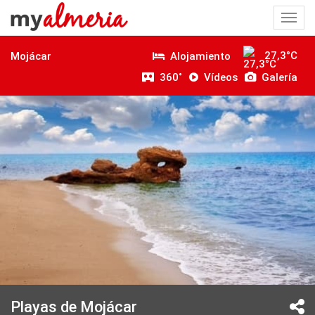
Togg
navi
27,3°C
Alojamiento
Mojácar
360˚
Vídeos
Galería
Playas de Mojácar