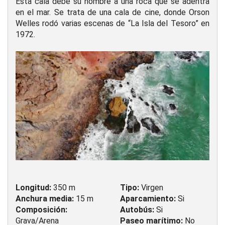
Esta cala debe su nombre a una roca que se adentra
en el mar. Se trata de una cala de cine, donde Orson
Welles rodó varias escenas de “La Isla del Tesoro” en
1972.
Longitud:
350 m
Tipo:
Virgen
Anchura media:
15 m
Aparcamiento:
Si
Composición:
Autobús:
Si
Grava/Arena
Paseo marítimo:
No