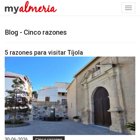
Togg
navi
Blog - Cinco razones
5 razones para visitar Tíjola
30-06-2026
Cinco razones