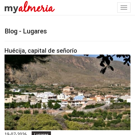
Togg
navi
Blog - Lugares
Huécija, capital de señorío
19-07-2026
Lugares