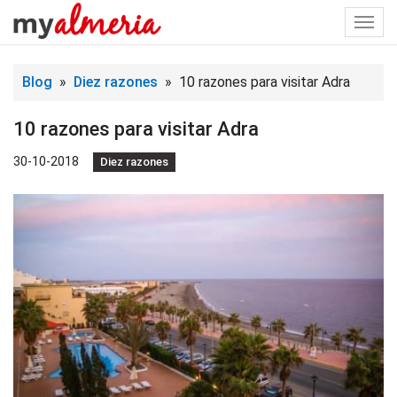
Togg
navi
Blog
»
Diez razones
» 10 razones para visitar Adra
10 razones para visitar Adra
30-10-2018
Diez razones