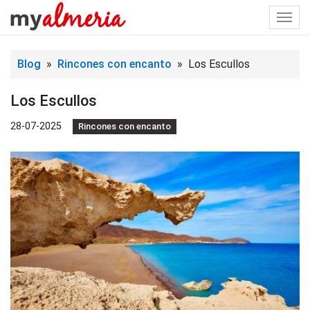
Togg
navi
Blog
»
Rincones con encanto
» Los Escullos
Los Escullos
28-07-2025
Rincones con encanto