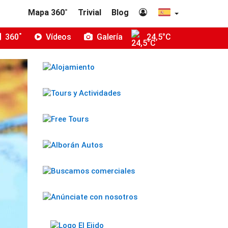
Mapa 360˚
Trivial
Blog
360˚
Vídeos
Galería
24,5°C