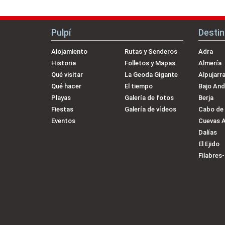
Pulpí
Desti
Alojamiento
Rutas y Senderos
Adra
Historia
Folletos y Mapas
Almería
Qué visitar
La Geoda Gigante
Alpujarr
Qué hacer
El tiempo
Bajo And
Playas
Galería de fotos
Berja
Fiestas
Galería de vídeos
Cabo de
Eventos
Cuevas 
Dalías
El Ejido
Filabres