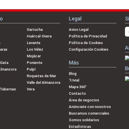
no
Legal
S
Garrucha
Aviso Legal
Huércal-Overa
Política de Privacidad
a
Levante
Política de Cookies
A
arax
Los Vélez
Configuración Cookies
Mojácar
Más
 Gata
Poniente
B
Almanzora
Pulpí
Blog
Roquetas de Mar
Trivial
Valle del Almanzora
Mapa 360˚
-Tabernas
Vera
Contacto
Área de negocios
Anúnciate con nosotros
Buscamos comerciales
Somos solidarios
Estadísticas