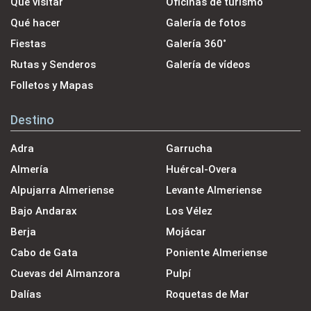
Qué visitar
Oficinas de turismo
Qué hacer
Galería de fotos
Fiestas
Galería 360˚
Rutas y Senderos
Galería de vídeos
Folletos y Mapas
Destino
Adra
Garrucha
Almería
Huércal-Overa
Alpujarra Almeriense
Levante Almeriense
Bajo Andarax
Los Vélez
Berja
Mojácar
Cabo de Gata
Poniente Almeriense
Cuevas del Almanzora
Pulpí
Dalías
Roquetas de Mar