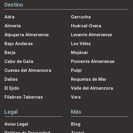
Destino
Adra
Garrucha
Almería
Huércal-Overa
Alpujarra Almeriense
Levante Almeriense
Bajo Andarax
Los Vélez
Berja
Mojácar
Cabo de Gata
Poniente Almeriense
Cuevas del Almanzora
Pulpí
Dalías
Roquetas de Mar
El Ejido
Valle del Almanzora
Filabres-Tabernas
Vera
Legal
Más
Aviso Legal
Blog
Política de Privacidad
Trivial