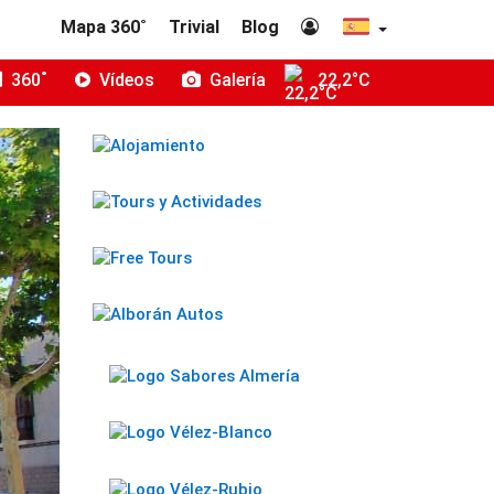
Mapa 360˚
Trivial
Blog
360˚
Vídeos
Galería
22,2°C