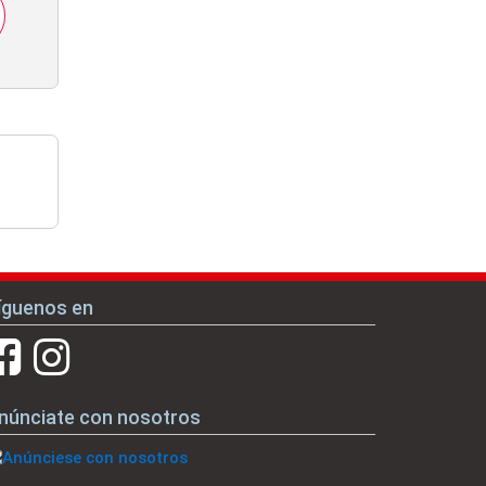
íguenos en
núnciate con nosotros