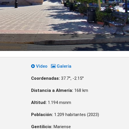
Vídeo
Galería
Coordenadas:
37.7°, -2.15°
Distancia a Almería:
168 km
Altitud:
1.194 msnm
Población:
1.209 habitantes (2023)
Gentilicio:
Mariense