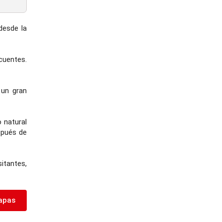
desde la
cuentes.
n un gran
o natural
spués de
itantes,
apas