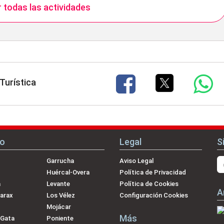
 todas las actividades
Turística
no
Legal
S
Garrucha
Aviso Legal
Huércal-Overa
Política de Privacidad
a
Levante
Política de Cookies
A
arax
Los Vélez
Configuración Cookies
Mojácar
Más
 Gata
Poniente