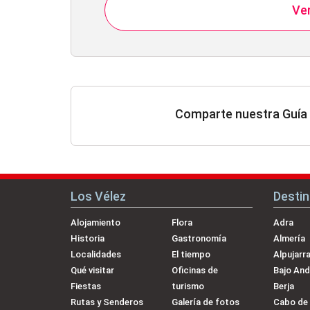
Ver
Comparte nuestra Guía 
Los Vélez
Desti
Alojamiento
Flora
Adra
Historia
Gastronomía
Almería
Localidades
El tiempo
Alpujarr
Qué visitar
Oficinas de
Bajo And
Fiestas
turismo
Berja
Rutas y Senderos
Galería de fotos
Cabo de