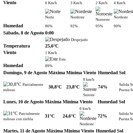
Viento
6 Km/h
3 Km/h
2 Km/h
4 Km/h
Norte
Nordeste
Nordeste
Noroeste
Humedad
86%
92%
95%
90%
Sábado, 8 de Agosto
0:00
Despejado
Temperatura
25,6°C
Viento
1 Km/h
Este
Humedad
89%
Domingo, 9 de Agosto
Máxima
Mínima
Viento
Humedad
Sol
8 km/h
Parcialmente
Salida S
30,8°C
23,8°C
74%
nuboso
Puesta S
Sureste
Lunes, 10 de Agosto
Máxima
Mínima
Viento
Humedad
Sol
6 km/h
Parcialmente
Salida S
31°C
24,6°C
72%
nuboso con niebla
Puesta S
Nordeste
Martes, 11 de Agosto
Máxima
Mínima
Viento
Humedad
Sol