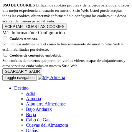
USO DE COOKIES
Utilizamos cookies propias y de terceros para poder ofrecer
una mejor experiencia al usuario en nuestro Sitio Web. Usted puede aceptar
todas las cookies, obtener más información o configurar las cookies que desea
aceptar de manera personalizada.
ACEPTAR TODAS LAS COOKIES
Más Información
⋅
Configuración
Cookies técnicas.
Son imprescindibles para el correcto funcionamiento de nuestro Sitio Web y
están habilitadas por defecto.
Cookies de contenido embebido.
Son cookies de terceros que permiten ver los vídeos, mapas de alojamientos y
otros servicios embebidos en nuestro Sitio Web.
GUARDAR Y SALIR
Toggle navigation
Destino
Adra
Almería
Alpujarra Almeriense
Bajo Andarax
Berja
Cabo de Gata
Cuevas del Almanzora
Dalías