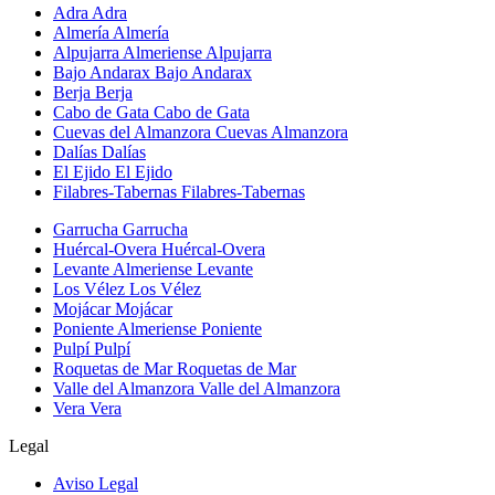
Adra
Adra
Almería
Almería
Alpujarra Almeriense
Alpujarra
Bajo Andarax
Bajo Andarax
Berja
Berja
Cabo de Gata
Cabo de Gata
Cuevas del Almanzora
Cuevas Almanzora
Dalías
Dalías
El Ejido
El Ejido
Filabres-Tabernas
Filabres-Tabernas
Garrucha
Garrucha
Huércal-Overa
Huércal-Overa
Levante Almeriense
Levante
Los Vélez
Los Vélez
Mojácar
Mojácar
Poniente Almeriense
Poniente
Pulpí
Pulpí
Roquetas de Mar
Roquetas de Mar
Valle del Almanzora
Valle del Almanzora
Vera
Vera
Legal
Aviso Legal