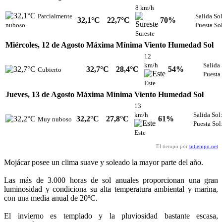
8 km/h
Parcialmente
Salida So
32,1°C
22,7°C
70%
nuboso
Puesta So
Sureste
Miércoles, 12 de Agosto
Máxima
Mínima
Viento
Humedad
Sol
12
km/h
Salida
32,7°C
28,4°C
54%
Cubierto
Puesta
Este
Jueves, 13 de Agosto
Máxima
Mínima
Viento
Humedad
Sol
13
km/h
Salida Sol
32,2°C
27,8°C
61%
Muy nuboso
Puesta Sol
Este
El tiempo por
tutiempo.net
Mojácar posee un clima suave y soleado la mayor parte del año.
Las más de 3.000 horas de sol anuales proporcionan una gran
luminosidad y condiciona su alta temperatura ambiental y marina,
con una media anual de 20ºC.
El invierno es templado y la pluviosidad bastante escasa,