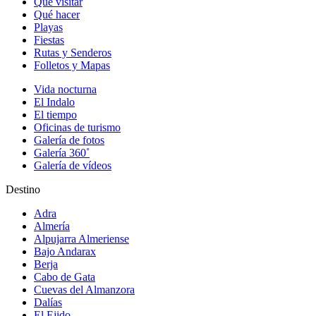
Qué visitar
Qué hacer
Playas
Fiestas
Rutas y Senderos
Folletos y Mapas
Vida nocturna
El Indalo
El tiempo
Oficinas de turismo
Galería de fotos
Galería 360˚
Galería de vídeos
Destino
Adra
Almería
Alpujarra Almeriense
Bajo Andarax
Berja
Cabo de Gata
Cuevas del Almanzora
Dalías
El Ejido