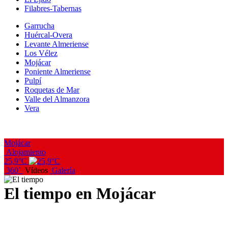
Filabres-Tabernas
Garrucha
Huércal-Overa
Levante Almeriense
Los Vélez
Mojácar
Poniente Almeriense
Pulpí
Roquetas de Mar
Valle del Almanzora
Vera
Mojácar
Alojamiento
25,9°C
360˚
Vídeos
Galería
El tiempo en Mojácar