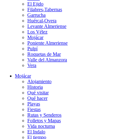
El Ejido
Filabres-Tabernas
Garrucha
Huércal-Overa
Levante Almeriense
Los Vélez
Mojácar
Poniente Almeriense
Pulpí
Roquetas de Mar
Valle del Almanzora
Vera
Mojácar
Alojamiento
Historia
Qué visitar
Qué hacer
Playas
Fiestas
Rutas y Senderos
Folletos y Mapas
Vida nocturna
El Indalo
El tiempo