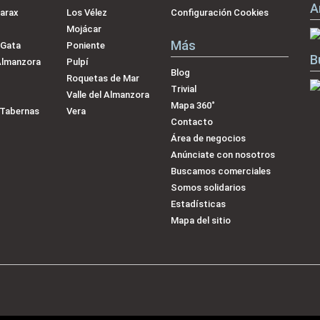
A
arax
Los Vélez
Configuración Cookies
Mojácar
Más
 Gata
Poniente
B
Almanzora
Pulpí
Blog
Roquetas de Mar
Trivial
Valle del Almanzora
Mapa 360˚
-Tabernas
Vera
Contacto
Área de negocios
Anúnciate con nosotros
Buscamos comerciales
Somos solidarios
Estadísticas
Mapa del sitio