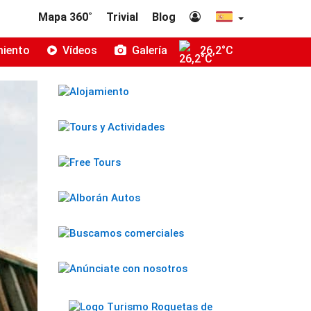
Mapa 360˚
Trivial
Blog
miento
Vídeos
Galería
26,2°C