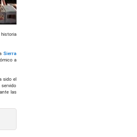
historia
sa
Sierra
onómico a
a sido el
 servido
ante las