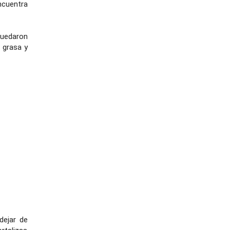
ncuentra
quedaron
 grasa y
dejar de