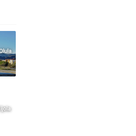
Olula
íjola