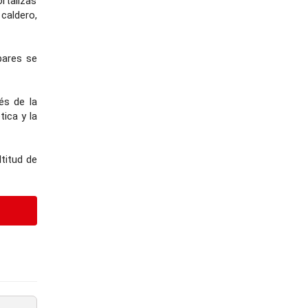
rtalizas
caldero,
bares se
és de la
ica y la
ltitud de