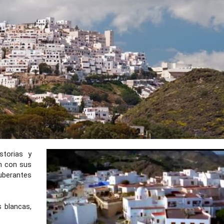
torias y
n con sus
uberantes
 blancas,