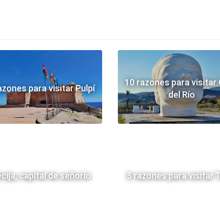
10 razones para visitar 
azones para visitar Pulpí
del Río
cija, capital de señorío
5 razones para visitar T