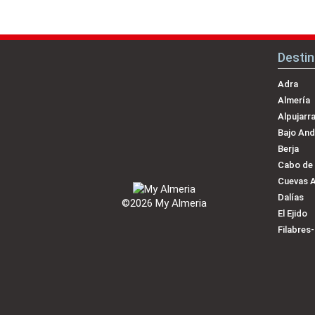
Desti
Adra
Almería
Alpujarr
Bajo And
Berja
Cabo de
Cuevas 
Dalías
©2026 My Almeria
El Ejido
Filabres