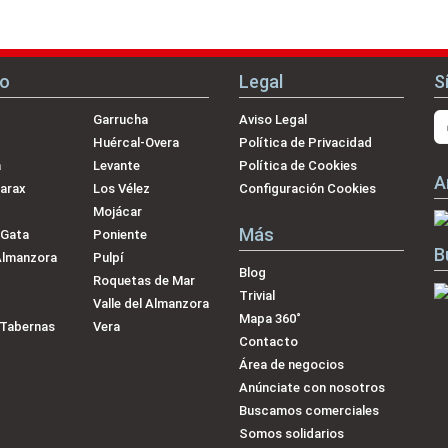
no
Legal
S
Garrucha
Aviso Legal
Huércal-Overa
Política de Privacidad
a
Levante
Política de Cookies
A
arax
Los Vélez
Configuración Cookies
Mojácar
Más
 Gata
Poniente
B
Almanzora
Pulpí
Blog
Roquetas de Mar
Trivial
Valle del Almanzora
Mapa 360˚
-Tabernas
Vera
Contacto
Área de negocios
Anúnciate con nosotros
Buscamos comerciales
Somos solidarios