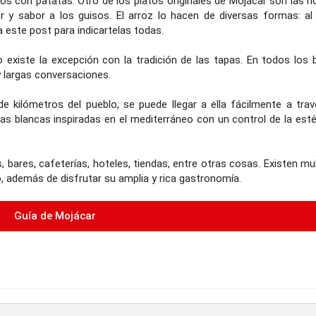
 con patatas. Otro de los platos originales de Mojácar son las ho
r y sabor a los guisos. El arroz lo hacen de diversas formas: al 
a este post para indicartelas todas.
existe la excepción con la tradición de las tapas. En todos los 
 largas conversaciones.
de kilómetros del pueblo, se puede llegar a ella fácilmente a trav
as blancas inspiradas en el mediterráneo con un control de la estét
, bares, cafeterías, hoteles, tiendas, entre otras cosas. Existen mu
 además de disfrutar su amplia y rica gastronomía.
Guía de Mojácar