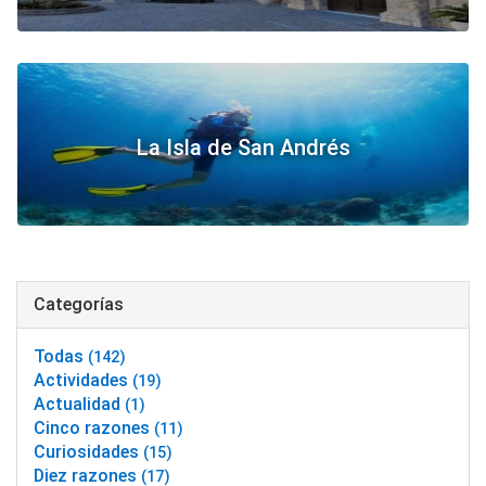
La Isla de San Andrés
Categorías
Todas
(142)
Actividades
(19)
Actualidad
(1)
Cinco razones
(11)
Curiosidades
(15)
Diez razones
(17)