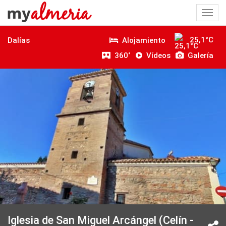
Togg
navi
25,1°C
Alojamiento
Dalías
360˚
Vídeos
Galería
Iglesia de San Miguel Arcángel (Celín -