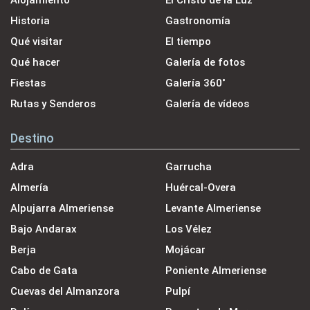
Alojamiento
El Cristo de la Luz
Historia
Gastronomía
Qué visitar
El tiempo
Qué hacer
Galería de fotos
Fiestas
Galería 360˚
Rutas y Senderos
Galería de vídeos
Destino
Adra
Garrucha
Almería
Huércal-Overa
Alpujarra Almeriense
Levante Almeriense
Bajo Andarax
Los Vélez
Berja
Mojácar
Cabo de Gata
Poniente Almeriense
Cuevas del Almanzora
Pulpí