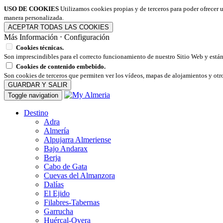
USO DE COOKIES
Utilizamos cookies propias y de terceros para poder ofrecer 
manera personalizada.
ACEPTAR TODAS LAS COOKIES
Más Información
⋅
Configuración
Cookies técnicas.
Son imprescindibles para el correcto funcionamiento de nuestro Sitio Web y están
Cookies de contenido embebido.
Son cookies de terceros que permiten ver los vídeos, mapas de alojamientos y otr
GUARDAR Y SALIR
Toggle navigation
Destino
Adra
Almería
Alpujarra Almeriense
Bajo Andarax
Berja
Cabo de Gata
Cuevas del Almanzora
Dalías
El Ejido
Filabres-Tabernas
Garrucha
Huércal-Overa