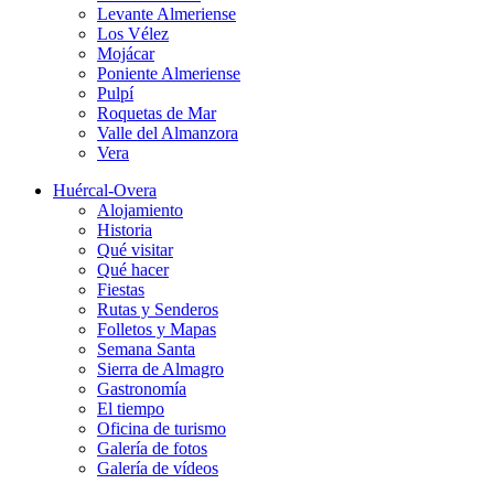
Levante Almeriense
Los Vélez
Mojácar
Poniente Almeriense
Pulpí
Roquetas de Mar
Valle del Almanzora
Vera
Huércal-Overa
Alojamiento
Historia
Qué visitar
Qué hacer
Fiestas
Rutas y Senderos
Folletos y Mapas
Semana Santa
Sierra de Almagro
Gastronomía
El tiempo
Oficina de turismo
Galería de fotos
Galería de vídeos