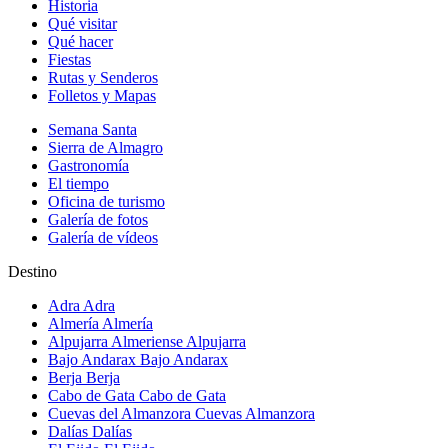
Historia
Qué visitar
Qué hacer
Fiestas
Rutas y Senderos
Folletos y Mapas
Semana Santa
Sierra de Almagro
Gastronomía
El tiempo
Oficina de turismo
Galería de fotos
Galería de vídeos
Destino
Adra
Adra
Almería
Almería
Alpujarra Almeriense
Alpujarra
Bajo Andarax
Bajo Andarax
Berja
Berja
Cabo de Gata
Cabo de Gata
Cuevas del Almanzora
Cuevas Almanzora
Dalías
Dalías