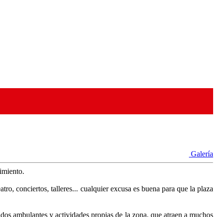
Galería
cimiento.
tro, conciertos, talleres... cualquier excusa es buena para que la plaza
cados ambulantes y actividades propias de la zona, que atraen a muchos