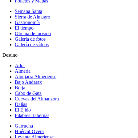
Folletos y Mapas
Semana Santa
Sierra de Almagro
Gastronomía
El tiempo
Oficina de turismo
Galería de fotos
Galería de vídeos
Destino
Adra
Almería
Alpujarra Almeriense
Bajo Andarax
Berja
Cabo de Gata
Cuevas del Almanzora
Dalías
El Ejido
Filabres-Tabernas
Garrucha
Huércal-Overa
Levante Almeriense