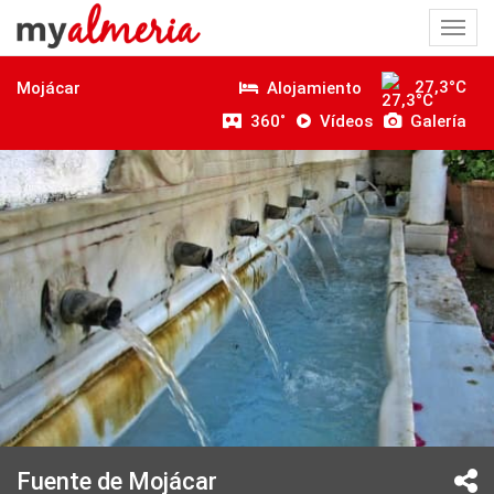
Togg
navi
27,3°C
Alojamiento
Mojácar
360˚
Vídeos
Galería
Fuente de Mojácar