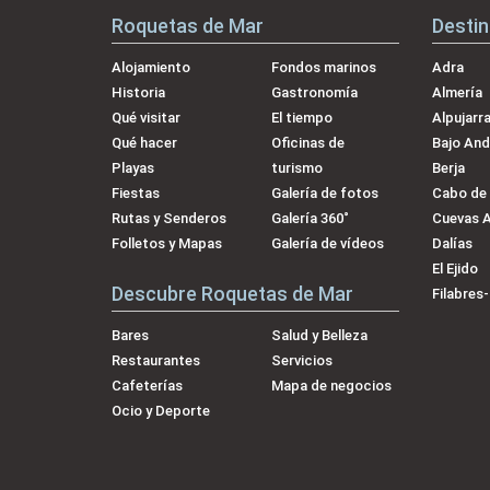
Roquetas de Mar
Desti
Alojamiento
Fondos marinos
Adra
Historia
Gastronomía
Almería
Qué visitar
El tiempo
Alpujarr
Qué hacer
Oficinas de
Bajo And
Playas
turismo
Berja
Fiestas
Galería de fotos
Cabo de
Rutas y Senderos
Galería 360˚
Cuevas 
Folletos y Mapas
Galería de vídeos
Dalías
El Ejido
Descubre Roquetas de Mar
Filabres
Bares
Salud y Belleza
Restaurantes
Servicios
Cafeterías
Mapa de negocios
Ocio y Deporte