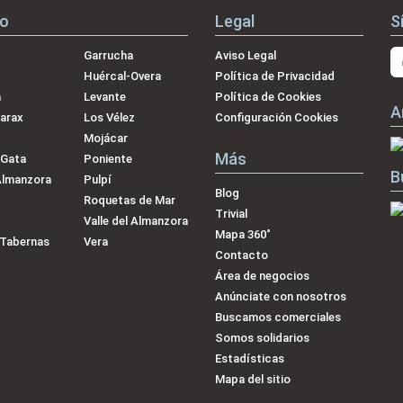
no
Legal
S
Garrucha
Aviso Legal
Huércal-Overa
Política de Privacidad
a
Levante
Política de Cookies
A
arax
Los Vélez
Configuración Cookies
Mojácar
Más
 Gata
Poniente
B
Almanzora
Pulpí
Blog
Roquetas de Mar
Trivial
Valle del Almanzora
Mapa 360˚
-Tabernas
Vera
Contacto
Área de negocios
Anúnciate con nosotros
Buscamos comerciales
Somos solidarios
Estadísticas
Mapa del sitio