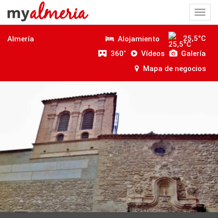
Togg
navi
25,5°C
Alojamiento
Almería
360˚
Vídeos
Galería
Mapa de negocios