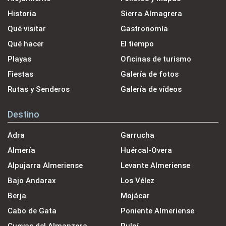
Historia
Sierra Almagrera
Qué visitar
Gastronomía
Qué hacer
El tiempo
Playas
Oficinas de turismo
Fiestas
Galería de fotos
Rutas y Senderos
Galería de vídeos
Destino
Adra
Garrucha
Almería
Huércal-Overa
Alpujarra Almeriense
Levante Almeriense
Bajo Andarax
Los Vélez
Berja
Mojácar
Cabo de Gata
Poniente Almeriense
Cuevas del Almanzora
Pulpí