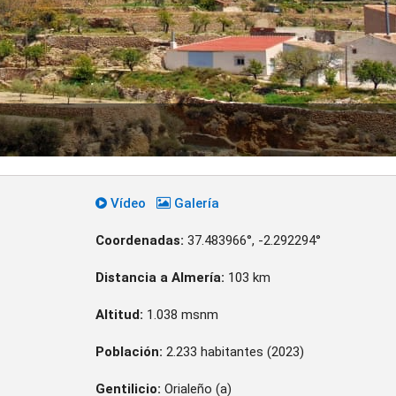
Vídeo
Galería
Coordenadas:
37.483966°, -2.292294°
Distancia a Almería:
103 km
Altitud:
1.038 msnm
Población:
2.233 habitantes (2023)
Gentilicio:
Orialeño (a)