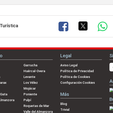
Turística
no
Legal
S
Garrucha
Aviso Legal
Huércal-Overa
Política de Privacidad
a
Levante
Política de Cookies
A
arax
Los Vélez
Configuración Cookies
Mojácar
Más
 Gata
Poniente
B
Almanzora
Pulpí
Blog
Roquetas de Mar
Trivial
Valle del Almanzora