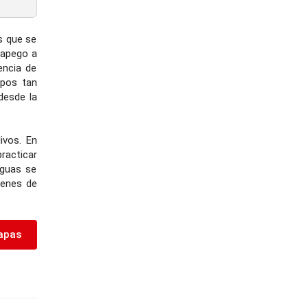
s que se
 apego a
encia de
mpos tan
desde la
ivos. En
practicar
iguas se
ienes de
apas