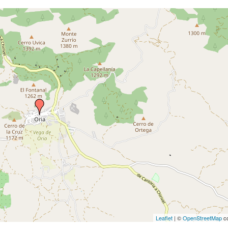
Leaflet
| ©
OpenStreetMap
co