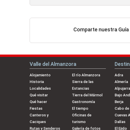
Comparte nuestra Guía 
Valle del Almanzora
Desti
Alojamiento
El río Almanzora
Adra
Historia
Sierra de las
Almería
Localidades
Estancias
Alpujarr
Qué visitar
Tierra del Mármol
Bajo And
Qué hacer
Gastronomía
Berja
Fiestas
El tiempo
Cabo de
Canteros y
Oficinas de
Cuevas 
Caciques
turismo
Dalías
Rutas y Senderos
Galería de fotos
El Ejido