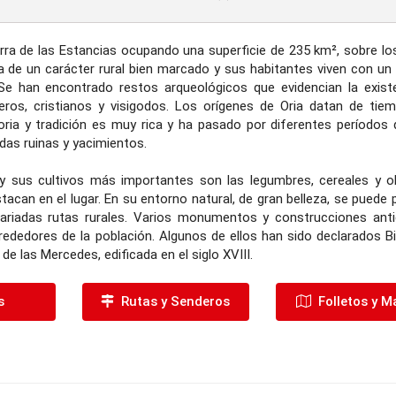
erra de las Estancias ocupando una superficie de 235 km², sobre lo
za de un carácter rural bien marcado y sus habitantes viven con un
. Se han encontrado restos arqueológicos que evidencian la exist
os, cristianos y visigodos. Los orígenes de Oria datan de tie
oria y tradición es muy rica y ha pasado por diferentes períodos 
adas ruinas y yacimientos.
a, y sus cultivos más importantes son las legumbres, cereales y ol
tacan en el lugar. En su entorno natural, de gran belleza, se puede 
ariadas rutas rurales. Varios monumentos y construcciones ant
rededores de la población. Algunos de ellos han sido declarados B
de las Mercedes, edificada en el siglo XVIII.
s
Rutas y Senderos
Folletos y M