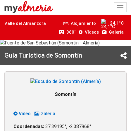
Togg
navi
24,1°C
Alojamiento
Valle del Almanzora
360˚
Vídeos
Galería
Guía Turística de Somontín
Somontín
Vídeo
Galería
Coordenadas:
37.39195°, -2.387968°