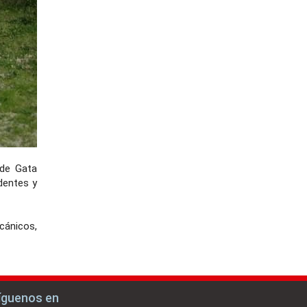
 de Gata
dentes y
lcánicos,
íguenos en