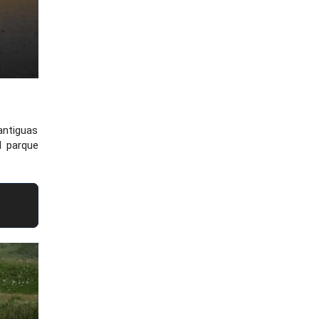
antiguas
l parque