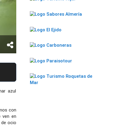
mar azul
amos con
e ven en
 de ocio