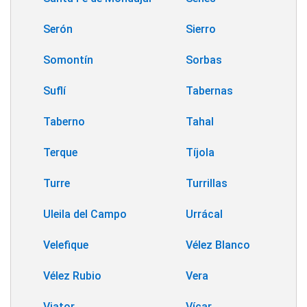
Serón
Sierro
Somontín
Sorbas
Suflí
Tabernas
Taberno
Tahal
Terque
Tíjola
Turre
Turrillas
Uleila del Campo
Urrácal
Velefique
Vélez Blanco
Vélez Rubio
Vera
Viator
Vícar