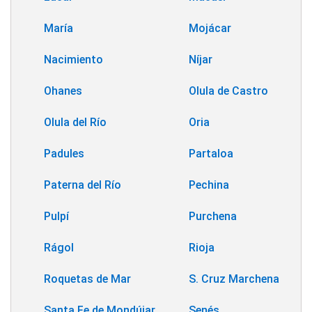
María
Mojácar
Nacimiento
Níjar
Ohanes
Olula de Castro
Olula del Río
Oria
Padules
Partaloa
Paterna del Río
Pechina
Pulpí
Purchena
Rágol
Rioja
Roquetas de Mar
S. Cruz Marchena
Santa Fe de Mondújar
Senés