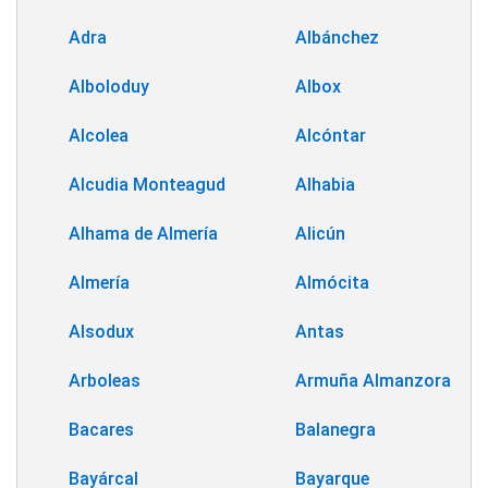
Adra
Albánchez
Alboloduy
Albox
Alcolea
Alcóntar
Alcudia Monteagud
Alhabia
Alhama de Almería
Alicún
Almería
Almócita
Alsodux
Antas
Arboleas
Armuña Almanzora
Bacares
Balanegra
Bayárcal
Bayarque