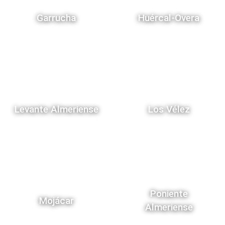
Garrucha
Huércal-Overa
Levante Almeriense
Los Vélez
Poniente
Mojácar
Almeriense