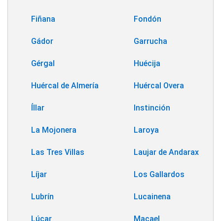
Fiñana
Fondón
Gádor
Garrucha
Gérgal
Huécija
Huércal de Almería
Huércal Overa
Íllar
Instinción
La Mojonera
Laroya
Las Tres Villas
Laujar de Andarax
Líjar
Los Gallardos
Lubrín
Lucainena
Lúcar
Macael