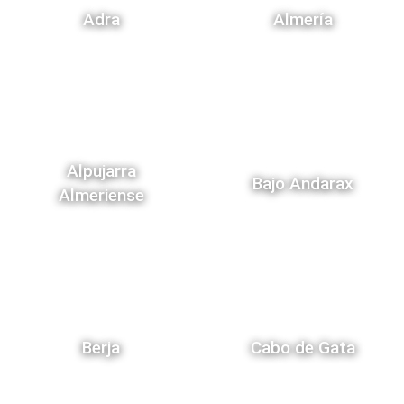
Adra
Almería
Alpujarra
Bajo Andarax
Almeriense
Berja
Cabo de Gata