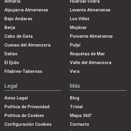
Almería
Huércal-Overa
Alpujarra Almeriense
Levante Almeriense
Bajo Andarax
Los Vélez
Berja
Mojácar
Cabo de Gata
Poniente Almeriense
Cuevas del Almanzora
Pulpí
Dalías
Roquetas de Mar
El Ejido
Valle del Almanzora
Filabres-Tabernas
Vera
Legal
Más
Aviso Legal
Blog
Política de Privacidad
Trivial
Política de Cookies
Mapa 360˚
Configuración Cookies
Contacto